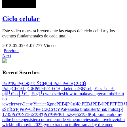
Ciclo celular
Este video muestra brevemente las etapas del ciclo celular y los
eventos fundamentales de cada una....
2012-05-05
01:07
777
Vimeo
Previous
Next
Recent Searches
РҡР°Рә РұСҖР°СӮСҢСҸ РҝР°Р»СҢСҶСӢ
РҝРҫСҒСҒРҫСҖРёР»РёСҒСҢ
a kelet hаёҘВ‘sei
┌Е┘ѕ ┘є┘Є
п▒┘Є п┤┘Є ┌ЕпД┘є
web series
How to make
avengers
remix
Heart
no
jewel
гғүгғӘгғ•гӮігғігғҲ
pne
РЁВ§Р©вҖһРЁВ§РЁВ®РЁРҒРЁВ§
sŠĽĪ
СғРјРөР»СӢРө СҖСғСҮРәРё
sasha brabuster
M jak miloإ›ؤ‡
1735
РіУ®У©РіУ®В¶РіУ®РҒРіТ’вҖўРіУ®вҖң
bikini haul
ramy
rc
the beekeper
sister
scoer
renter
nude vimeo
movies
make love
love
john
wick
hindi movie 2025
gym
extraction trailer
drama
day dreamer