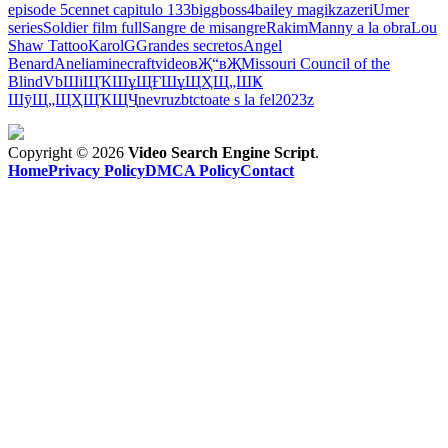
episode 5
cennet capitulo 133
biggboss4
bailey magikz
azeri
Umer
series
Soldier film full
Sangre de misangre
Rakim
Manny a la obra
Lou
Shaw Tattoo
KarolG
Grandes secretos
Angel
Benard
Anelia
minecraft
video
вҖ“вҖ
Missouri Council of the
Blind
Vb
ШіЩҠШұЩҒШұ
ЩҲЩ„ШҜ
ШӯЩ„ЩҲЩҠЩҶ
nevruz
btc
toate s la fel
2023
z
Copyright © 2026
Video Search Engine Script
.
Home
Privacy Policy
DMCA Policy
Contact